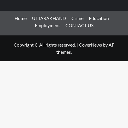
Home
UTTARAKHAND
Crime
Education
Employment
CONTACT US
Copyright © All rights reserved.
|
CoverNews
by AF
themes.