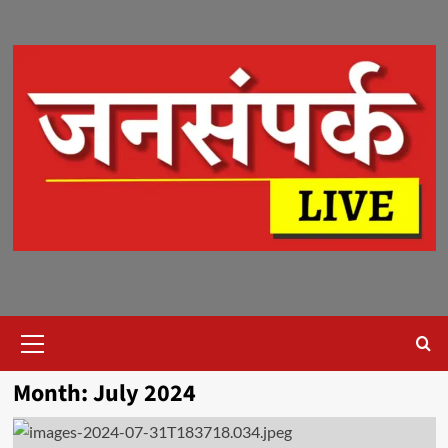
Skip
to
content
Primary
Menu
Month:
July 2024