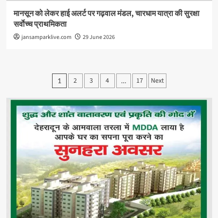
मानसून को लेकर हाई अलर्ट पर गढ़वाल मंडल, चारधाम यात्रा की सुरक्षा
सर्वाेच्च प्राथमिकता
jansamparklive.com
29 June 2026
Posts
2
3
4
17
Next
1
…
pagination