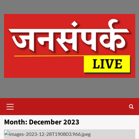
Skip
to
content
Primary
Menu
Month:
December 2023