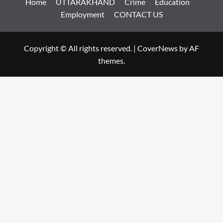
Home
UTTARAKHAND
Crime
Education
Employment
CONTACT US
Copyright © All rights reserved.
|
CoverNews
by AF
themes.