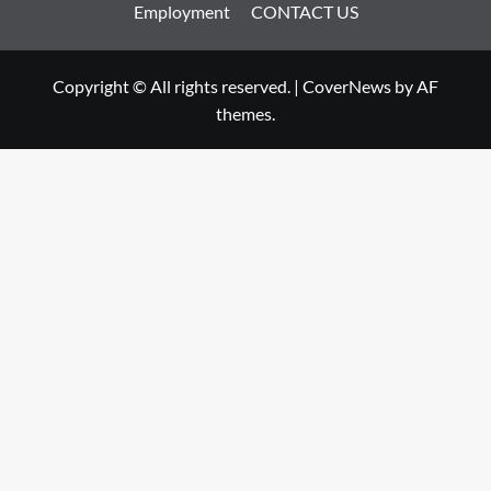
Employment
CONTACT US
Copyright © All rights reserved.
|
CoverNews
by AF
themes.