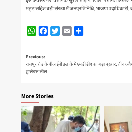
इस अवसर पर विधायक सुरेश चौहान, जिला पंचायत अध्यक्ष र
भट्ट सहित बड़ी संख्या में जनप्रतिनिधि, भाजपा पदाधिकारी, कार
Post
WhatsApp
Facebook
Twitter
Email
Share
navigation
Post
Previous:
राजपुर रोड के वीआईपी इलाके में एमडीडीए का बड़ा प्रहार, तीन अवै
navigation
डुप्लेक्स सील
More Stories