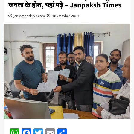
जनता के होश, यहां पढ़े – Janpaksh Times
jansamparklive.com
18 October 2024
WhatsApp
Facebook
Twitter
Email
Share