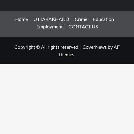
Home
UTTARAKHAND
Crime
Education
Employment
CONTACT US
Copyright © All rights reserved.
|
CoverNews
by AF
themes.