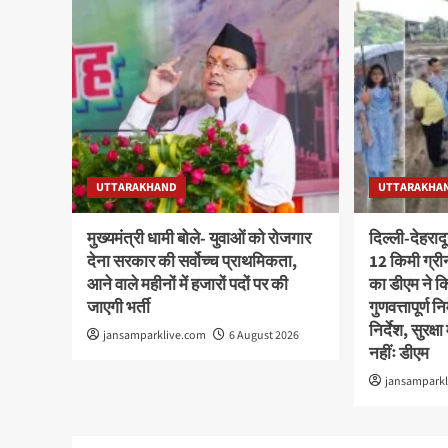
UTTARAKHAND
UTTARAKHA
मुख्यमंत्री धामी बोले- युवाओं को रोजगार
दिल्ली-देहराद
देना सरकार की सर्वोच्च प्राथमिकता,
12 किमी ग्र
आने वाले महीनों में हजारों पदों पर की
का डीएम ने कि
जाएगी भर्ती
गुणवत्तापूर्ण 
निर्देश, सुरक
jansamparklive.com
6 August 2026
नहींः डीएम
jansampark